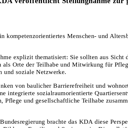
DA veröffentlicht Stellungnahme zur ge
in kompetenzorientiertes Menschen- und Altersbi
me explizit thematisiert: Sie sollten aus Sicht 
als Orte der Teilhabe und Mitwirkung für Pfleg
en und soziale Netzwerke.
en von baulicher Barrierefreiheit und wohnortn
integrierte sozialraumorientierte Quartiersentw
n, Pflege und gesellschaftliche Teilhabe zusam
r Bundesregierung brachte das KDA diese Persp