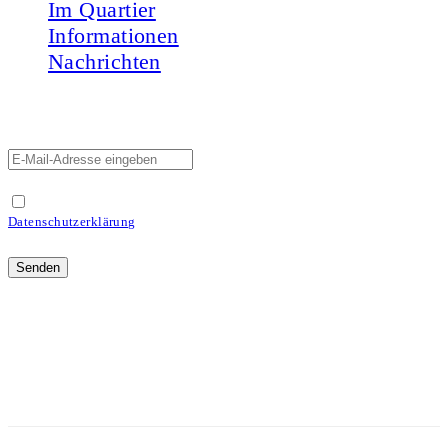
Im Quartier
Informationen
Nachrichten
Newsletter abonnieren
Ich habe die Informationen zu dem Newsletter in der
Datenschutzerklärung
gelesen und stimme diesen zu!
Die Hamburger Koordinationsstelle ist in der
STATTBAU Hamburg Gemeinwohl gGmbH
angesiedelt und wird gefördert durch die
Hamburger Sozialbehörde.